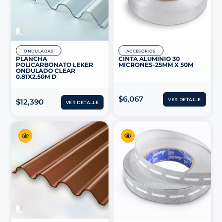
ONDULADAS
ACCESORIOS
PLANCHA
CINTA ALUMINIO 30
POLICARBONATO LEKER
MICRONES-25MM X 50M
ONDULADO CLEAR
0.81X2.50M D
$
6,067
VER DETALLE
$
12,390
VER DETALLE