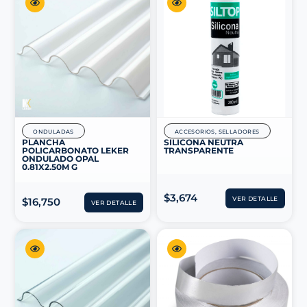
ONDULADAS
ACCESORIOS
,
SELLADORES
PLANCHA
SILICONA NEUTRA
POLICARBONATO LEKER
TRANSPARENTE
ONDULADO OPAL
0.81X2.50M G
$
3,674
VER DETALLE
$
16,750
VER DETALLE