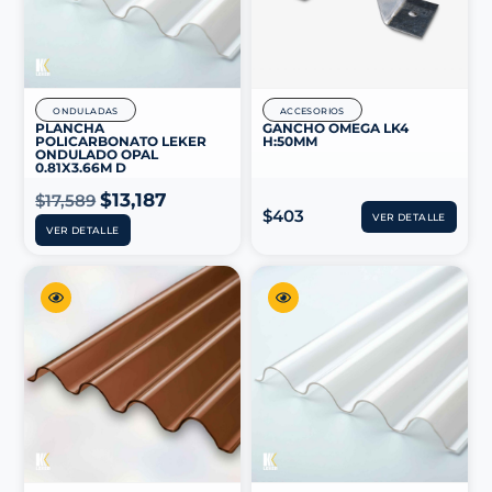
ONDULADAS
ACCESORIOS
PLANCHA
GANCHO OMEGA LK4
POLICARBONATO LEKER
H:50MM
ONDULADO OPAL
0.81X3.66M D
$
13,187
$
17,589
$
403
VER DETALLE
VER DETALLE