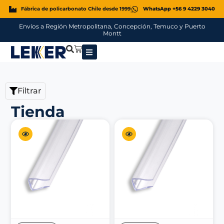
Fábrica de policarbonato Chile desde 1999
WhatsApp +56 9 4229 3040
Envíos a Región Metropolitana, Concepción, Temuco y Puerto
Montt
Filtrar
Tienda