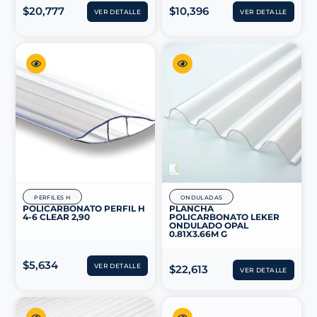
$
20,777
$
10,396
VER DETALLE
VER DETALLE
PERFILES H
ONDULADAS
POLICARBONATO PERFIL H
PLANCHA
4-6 CLEAR 2,90
POLICARBONATO LEKER
ONDULADO OPAL
0.81X3.66M G
$
5,634
VER DETALLE
$
22,613
VER DETALLE