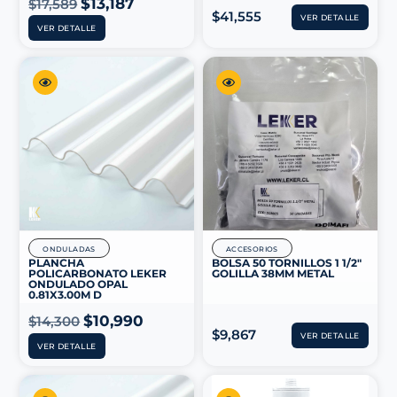
$
13,187
$
17,589
$
41,555
VER DETALLE
VER DETALLE
ONDULADAS
ACCESORIOS
PLANCHA
BOLSA 50 TORNILLOS 1 1/2″
POLICARBONATO LEKER
GOLILLA 38MM METAL
ONDULADO OPAL
0.81X3.00M D
$
10,990
$
14,300
$
9,867
VER DETALLE
VER DETALLE