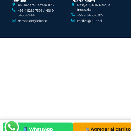
Temuco
Puerto Montt
Av. Javiera Carrera 1176
Pasaje 2, 404. Parque
Industrial
+56 4 5232 7526 / +56 9
3450 8944
+56 9 3400 6305
mmatute@leker.cl
msilva@leker.cl
WhatsApp
Agregar al carrito