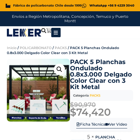
Fábrica de policarbonato Chile desde 1999
WhatsApp +56 9 4229 3040
Envíos a Región Metropolitana, Concepción, Temuco y Puerto
Montt
Inicio
/
POLICARBONATO
/
PACKS
/ PACK 5 Planchas Ondulado
0.8x3.000 Delgado Color Clear con 3 Kit Metal
PACK 5 Planchas
Ondulado
0.8x3.000 Delgado
Color Clear con 3
Kit Metal
Categoría
PACKS
$
90,970
$
74,420
Ficha Técnica
Ver Video
5 ×
PLANCHA