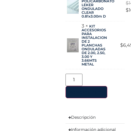
POLICARBONATO
$
LEKER
ONDULADO
$
CLEAR
0.81x3.00m D
3 ×
KIT
ACCESORIOS
PARA
INSTALACION
DE 2
$
6,4
PLANCHAS
ONDULADAS
DE 2.00, 2.50,
3.00 Y
3.66MTS
METAL
Agregar al carro
Descripción
Información adicional